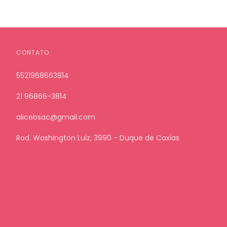
CONTATO
5521968663814
21 96866-3814
alicebsac@gmail.com
Rod. Washington Luiz, 3990 - Duque de Caxias